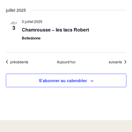
juillet 2025
3 juillet 2025
JEU
3
Chamrousse – les lacs Robert
Belledonne
Évènements
Évènements
précédents
Aujourd’hui
suivants
S’abonner au calendrier