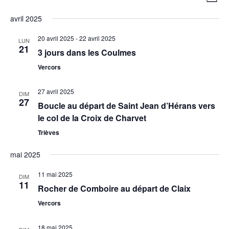
Liste
de
par
vue
avril 2025
con
Évè
20 avril 2025
-
22 avril 2025
LUN
21
3 jours dans les Coulmes
Vercors
27 avril 2025
DIM
27
Boucle au départ de Saint Jean d’Hérans vers
le col de la Croix de Charvet
Trièves
mai 2025
11 mai 2025
DIM
11
Rocher de Comboire au départ de Claix
Vercors
18 mai 2025