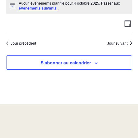
Aucun évènements planifié pour 4 octobre 2025. Passer aux
Notice
évènements suivants
.
Nav
Nav
Jour
de
par
vue
con
Évè
Jour précédent
Jour suivant
S’abonner au calendrier