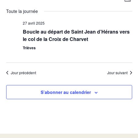
Jour
de
par
vue
Toute la journée
con
Évè
27 avril 2025
Boucle au départ de Saint Jean d’Hérans vers
le col de la Croix de Charvet
Trièves
Jour précédent
Jour suivant
S’abonner au calendrier